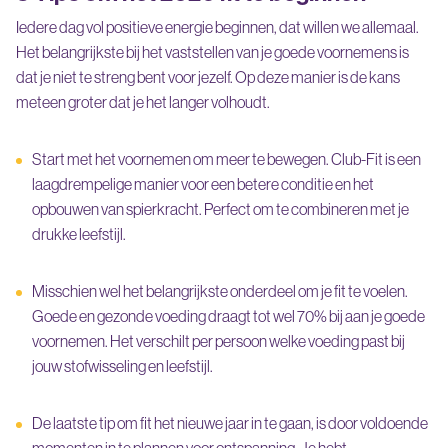
Iedere dag vol positieve energie beginnen, dat willen we allemaal.
Het belangrijkste bij het vaststellen van je goede voornemens is
dat je niet te streng bent voor jezelf. Op deze manier is de kans
meteen groter dat je het langer volhoudt.
Start met het voornemen om meer te bewegen. Club-Fit is een
laagdrempelige manier voor een betere conditie en het
opbouwen van spierkracht. Perfect om te combineren met je
drukke leefstijl.
Misschien wel het belangrijkste onderdeel om je fit te voelen.
Goede en gezonde voeding draagt tot wel 70% bij aan je goede
voornemen. Het verschilt per persoon welke voeding past bij
jouw stofwisseling en leefstijl.
De laatste tip om fit het nieuwe jaar in te gaan, is door voldoende