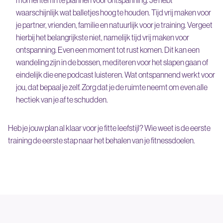
momenten in te plannen voor ontspanning. Je hebt
waarschijnlijk wat balletjes hoog te houden. Tijd vrij maken voor
je partner, vrienden, familie en natuurlijk voor je training. Vergeet
hierbij het belangrijkste niet, namelijk tijd vrij maken voor
ontspanning. Even een moment tot rust komen. Dit kan een
wandeling zijn in de bossen, mediteren voor het slapen gaan of
eindelijk die ene podcast luisteren. Wat ontspannend werkt voor
jou, dat bepaal je zelf. Zorg dat je de ruimte neemt om even alle
hectiek van je af te schudden.
Heb je jouw plan al klaar voor je fitte leefstijl? Wie weet is de eerste
training de eerste stap naar het behalen van je fitnessdoelen.