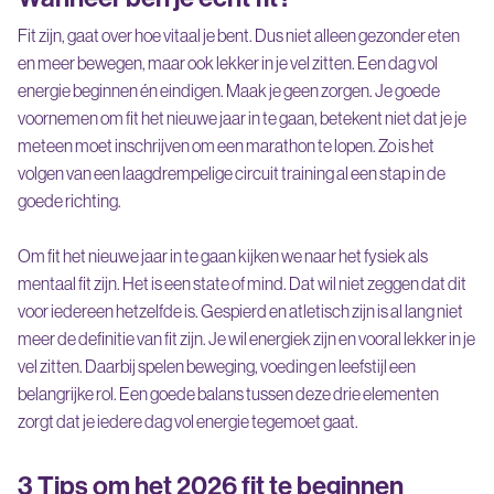
Fit zijn, gaat over hoe vitaal je bent. Dus niet alleen gezonder eten
en meer bewegen, maar ook lekker in je vel zitten. Een dag vol
energie beginnen én eindigen. Maak je geen zorgen. Je goede
voornemen om fit het nieuwe jaar in te gaan, betekent niet dat je je
meteen moet inschrijven om een marathon te lopen. Zo is het
volgen van een laagdrempelige circuit training al een stap in de
goede richting.
Om fit het nieuwe jaar in te gaan kijken we naar het fysiek als
mentaal fit zijn. Het is een state of mind. Dat wil niet zeggen dat dit
voor iedereen hetzelfde is. Gespierd en atletisch zijn is al lang niet
meer de definitie van fit zijn. Je wil energiek zijn en vooral lekker in je
vel zitten. Daarbij spelen beweging, voeding en leefstijl een
belangrijke rol. Een goede balans tussen deze drie elementen
zorgt dat je iedere dag vol energie tegemoet gaat.
3 Tips om het 2026 fit te beginnen